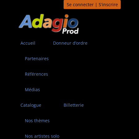
Aller
Se connecter | S'inscrire
au
contenu
Accueil
Donneur d’ordre
Partenaires
Références
Médias
Catalogue
Billetterie
Nos thèmes
Nos artistes solo