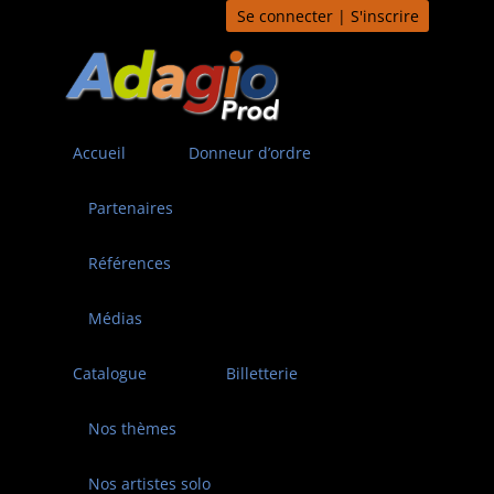
Aller
Se connecter | S'inscrire
au
contenu
Accueil
Donneur d’ordre
Partenaires
Références
Médias
Catalogue
Billetterie
Nos thèmes
Nos artistes solo