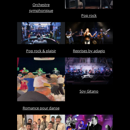
Orchestre
symphonique
Pop rock
Reprises by adagio
Pop rock & plaisir
Soy Gitano
Romance pour danse