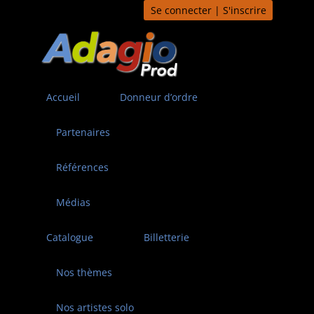
Aller
Se connecter | S'inscrire
au
contenu
Accueil
Donneur d’ordre
Partenaires
Références
Médias
Catalogue
Billetterie
Nos thèmes
Nos artistes solo