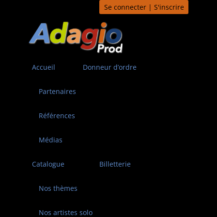
Aller
Se connecter | S'inscrire
au
contenu
Accueil
Donneur d’ordre
Partenaires
Références
Médias
Catalogue
Billetterie
Nos thèmes
Nos artistes solo