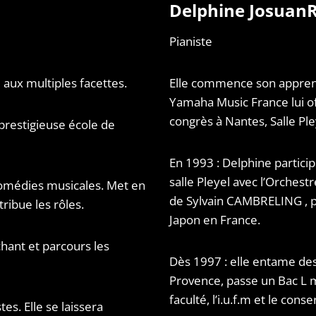
Delphine Josuan
Pianiste
ux multiples facettes.
Elle commence son apprenti
Yamaha Music France lui of
congrès à Nantes, Salle Pley
 prestigieuse école de
En 1993 : Delphine partici
salle Pleyel avec l’Orchest
 comédies musicales. Met en
de Sylvain CAMBRELING , p
tribue les rôles.
Japon en France.
chant et parcours les
Dès 1997 : elle entame des
Provence, passe un Bac L m
faculté, l’i.u.f.m et le conse
tes. Elle se laissera