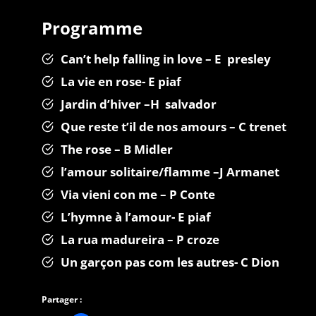
Programme
Can’t help falling in love – E presley
La vie en rose- E piaf
Jardin d’hiver –H salvador
Que reste t’il de nos amours – C trenet
The rose – B Midler
l’amour solitaire/flamme –J Armanet
Via vieni con me – P Conte
L’hymne à l’amour- E piaf
La rua madureira – P croze
Un garçon pas com les autres- C Dion
Partager :