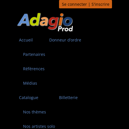
Aller
Se connecter | S'inscrire
au
contenu
Accueil
Donneur d’ordre
Partenaires
Références
Médias
Catalogue
Billetterie
Nos thèmes
Nos artistes solo