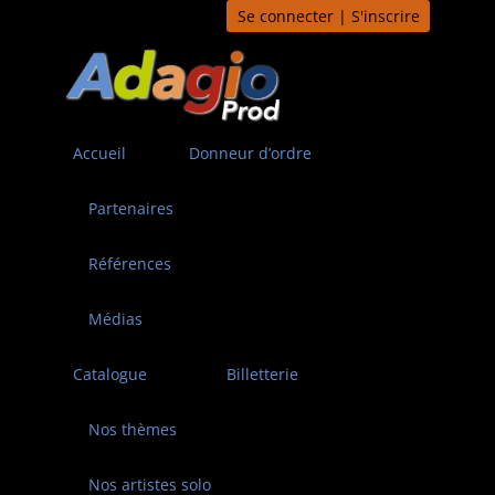
Aller
Se connecter | S'inscrire
au
contenu
Accueil
Donneur d’ordre
Partenaires
Références
Médias
Catalogue
Billetterie
Nos thèmes
Nos artistes solo