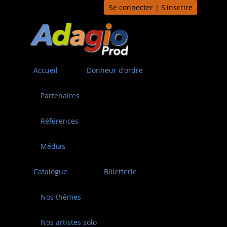
Aller
Se connecter | S'inscrire
au
contenu
Accueil
Donneur d’ordre
Partenaires
Références
Médias
Catalogue
Billetterie
Nos thèmes
Nos artistes solo