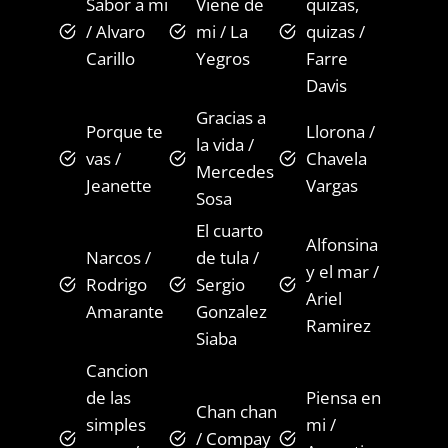
Sabor a mi
Viene de
quizas,
/ Alvaro
mi / La
quizas /
Carillo
Yegros
Farre
Davis
Gracias a
Porque te
Llorona /
la vida /
vas /
Chavela
Mercedes
Jeanette
Vargas
Sosa
El cuarto
Alfonsina
Narcos /
de tula /
y el mar /
Rodrigo
Sergio
Ariel
Amarante
Gonzalez
Ramirez
Siaba
Cancion
de las
Piensa en
Chan chan
simples
mi /
/ Compay