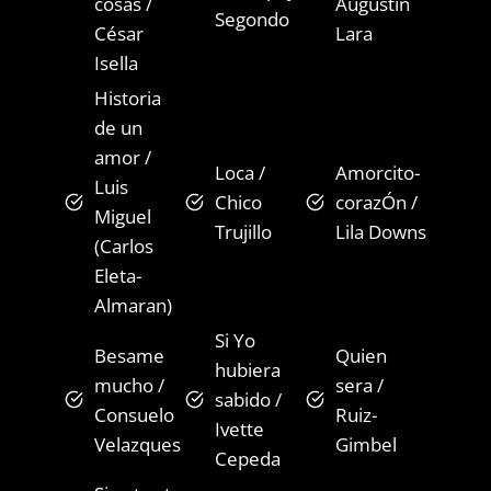
cosas /
Augustin
Segondo
César
Lara
Isella
Historia
de un
amor /
Loca /
Amorcito-
Luis
Chico
corazÓn /
Miguel
Trujillo
Lila Downs
(Carlos
Eleta-
Almaran)
Si Yo
Besame
Quien
hubiera
mucho /
sera /
sabido /
Consuelo
Ruiz-
Ivette
Velazques
Gimbel
Cepeda