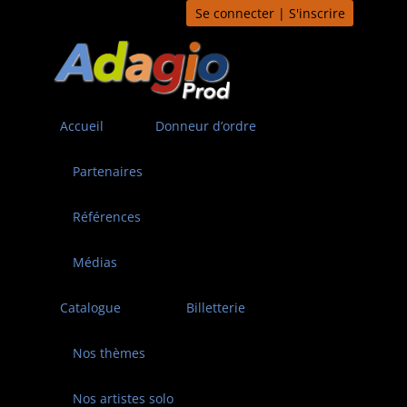
Aller
Se connecter | S'inscrire
au
contenu
Accueil
Donneur d’ordre
Partenaires
Références
Médias
Catalogue
Billetterie
Nos thèmes
Nos artistes solo