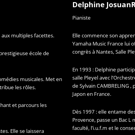
Delphine Josuan
Pianiste
ux multiples facettes.
Elle commence son apprenti
Yamaha Music France lui of
congrès à Nantes, Salle Pley
 prestigieuse école de
En 1993 : Delphine partici
salle Pleyel avec l’Orchest
 comédies musicales. Met en
de Sylvain CAMBRELING , p
tribue les rôles.
Japon en France.
chant et parcours les
Dès 1997 : elle entame des
Provence, passe un Bac L m
faculté, l’i.u.f.m et le conse
tes. Elle se laissera