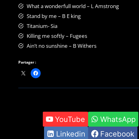
What a wonderfull world – L Amstrong
Stand by me – B E king
Titanium- Sia
Killing me softly – Fugees
Ain’t no sunshine – B Withers
Partager :
YouTube
WhatsApp
Linkedin
Facebook